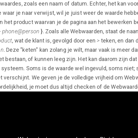
 waardes, zoals een naam of datum. Echter, het kan v
 waar je naar verwijst, wil je juist weer de waarde hebbe
n het product waarvan je de pagina aan het bewerken b
 > phone@person
}
. Zoals alle Webwaarden, staat de naa
oduct
, wat de klant is, gevolgd door een
>
teken, en dan
on
. Deze "keten" kan zolang je wilt, maar vaak is meer da
t bestaan, of kunnen leeg zijn. Het kan daarom zijn d
het systeem. Soms is de waarde wel ingevuld, soms niet
et verschijnt. We geven je de volledige vrijheid om Webw
delijkheid, je moet dus altijd checken of de Webwaarde