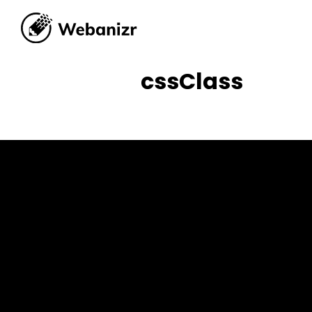
cssClass