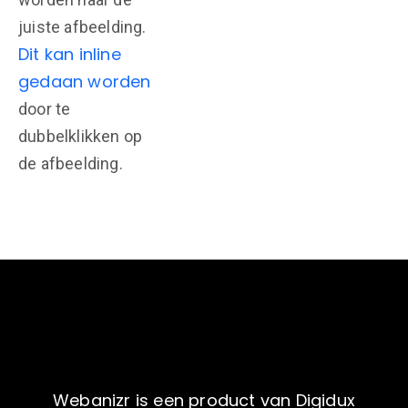
juiste afbeelding.
Dit kan inline
gedaan worden
door te
dubbelklikken op
de afbeelding.
Webanizr is een product van Digidux