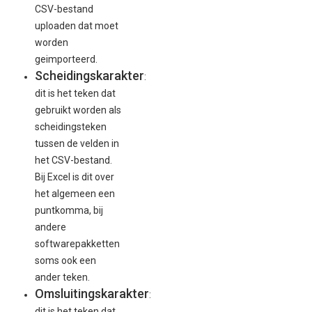
CSV-bestand
uploaden dat moet
worden
geimporteerd.
Scheidingskarakter
:
dit is het teken dat
gebruikt worden als
scheidingsteken
tussen de velden in
het CSV-bestand.
Bij Excel is dit over
het algemeen een
puntkomma, bij
andere
softwarepakketten
soms ook een
ander teken.
Omsluitingskarakter
:
dit is het teken dat